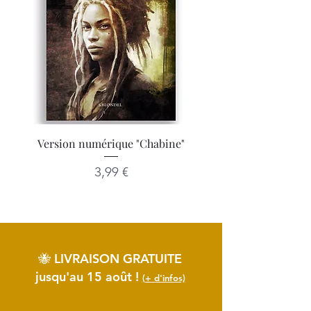
Version numérique "Chabine"
Prix
3,99 €
🐝 LIVRAISON GRATUITE
jusqu'au 15 août
!
(+ d'infos)