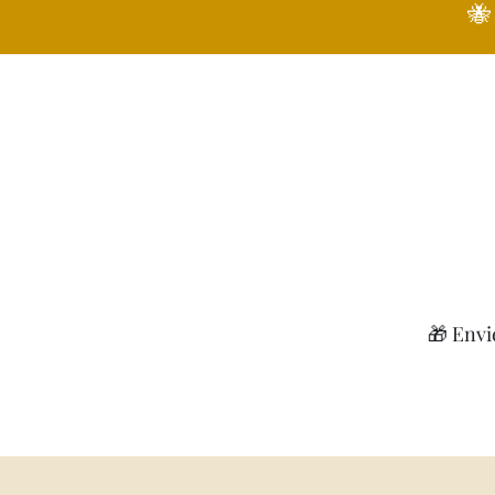
🐝
🎁 Envi