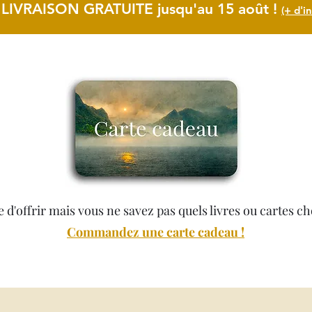
 LIVRAISON GRATUITE jusqu'au 15 août
!
(+ d'in
e d'offrir mais vous ne savez pas quels livres ou cartes ch
Commandez une carte cadeau !